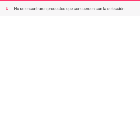
Ir
No se encontraron productos que concuerden con la selección.
al
contenido