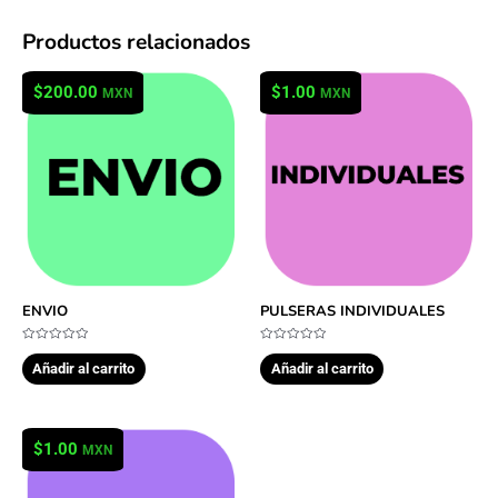
Productos relacionados
$
200.00
$
1.00
MXN
MXN
ENVIO
PULSERAS INDIVIDUALES
Valorado
Valorado
en
en
Añadir al carrito
Añadir al carrito
0
0
de
de
5
5
$
1.00
MXN