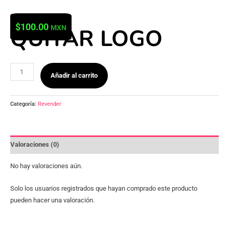
Ir
Revender
al
QUITAR
$
100.00
MXN
QUITAR LOGO
contenido
LOGO
cantidad
Añadir al carrito
Categoría:
Revender
Valoraciones (0)
No hay valoraciones aún.
Solo los usuarios registrados que hayan comprado este producto
pueden hacer una valoración.